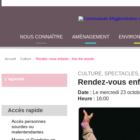
NOUS CONNAÎTRE
AMÉNAGEMENT
ENVIRO
Accueil
Culture
Rendez-vous enfants - Into the woods
CULTURE, SPECTACLES
L'agenda
Rendez-vous enfa
Date :
Le mercredi 23 octob
Heure :
16:00
Accès rapide
Accès personnes
sourdes ou
malentendantes
Marne et Gondoire en