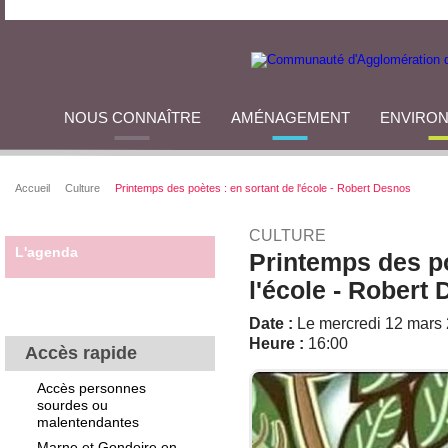
NOUS CONNAÎTRE
AMÉNAGEMENT
ENVIRO
Accueil
Culture
Printemps des poètes : en sortant de l'école - Robert Desnos
CULTURE
L'agenda
Printemps des po
l'école - Robert
Date :
Le mercredi 12 mars
Heure :
16:00
Accès rapide
Accès personnes
sourdes ou
malentendantes
Marne et Gondoire en