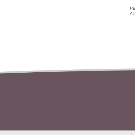
Pa
Ai