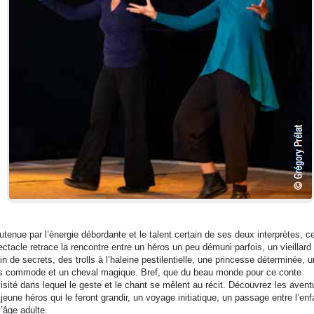
utenue par l’énergie débordante et le talent certain de ses deux interprètes, c
ectacle retrace la rencontre entre un héros un peu démuni parfois, un vieillard
in de secrets, des trolls à l’haleine pestilentielle, une princesse déterminée, u
s commode et un cheval magique. Bref, que du beau monde pour ce conte
visité dans lequel le geste et le chant se mêlent au récit. Découvrez les avent
jeune héros qui le feront grandir, un voyage initiatique, un passage entre l’en
l’âge adulte.