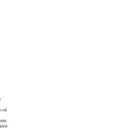
e
n roi
ures
fance