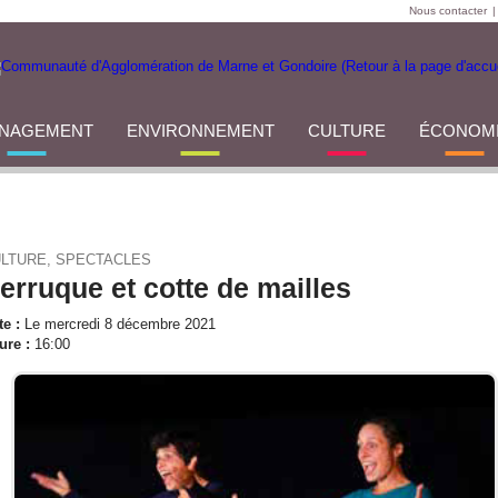
Nous contacter
|
NAGEMENT
ENVIRONNEMENT
CULTURE
ÉCONOM
LTURE, SPECTACLES
erruque et cotte de mailles
te :
Le mercredi 8 décembre 2021
ure :
16:00