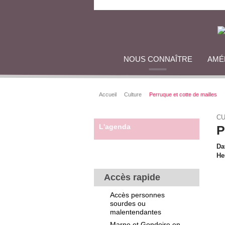
NOUS CONNAÎTRE
AMÉ
Accueil
Culture
Perruque et cotte de mailles
CU
L'agenda
P
Da
He
Accès rapide
Accès personnes
sourdes ou
malentendantes
Marne et Gondoire en