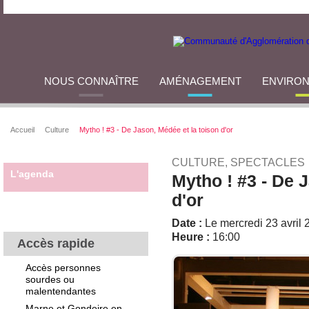
NOUS CONNAÎTRE
AMÉNAGEMENT
ENVIRO
Accueil
Culture
Mytho ! #3 - De Jason, Médée et la toison d'or
CULTURE, SPECTACLES
L'agenda
Mytho ! #3 - De 
d'or
Date :
Le mercredi 23 avril 
Heure :
16:00
Accès rapide
Accès personnes
sourdes ou
malentendantes
Marne et Gondoire en