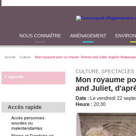
NOUS CONNAÎTRE
AMÉNAGEMENT
ENVIRO
Accueil
Culture
Mon royaume pour un cheval - Romeo and Juliet, d'après Shakespe
CULTURE, SPECTACLES
L'agenda
Mon royaume po
and Juliet, d'ap
Date :
Le vendredi 22 sept
Heure :
20:30
Accès rapide
Accès personnes
sourdes ou
malentendantes
Marne et Gondoire en