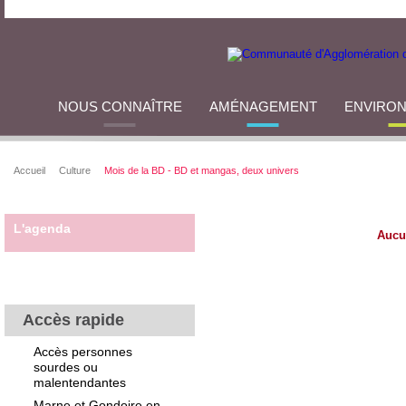
NOUS CONNAÎTRE
AMÉNAGEMENT
ENVIRO
Accueil
Culture
Mois de la BD - BD et mangas, deux univers
L'agenda
Aucu
Accès rapide
Accès personnes
sourdes ou
malentendantes
Marne et Gondoire en