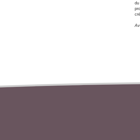
du
pr
cr
Ave