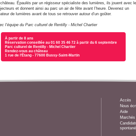
 château. Épaulés par un régisseur spécialiste des lumières, ils jouent avec l
ojecteurs et donnent ainsi au parc un air de fête avant l’heure. Devenez un
éateur de lumières avant de tous se retrouver autour d’un goûter.
c l’équipe du Parc culturel de Rentilly - Michel Chartier
À partir de 8 ans
Réservation conseillée au 01 60 35 46 72 à partir du 6 septembre
Parc culturel de Rentilly - Michel Chartier
Rendez-vous au château
1 rue de l’Étang - 77600 Bussy-Saint-Martin
Accès
Nous écr
Aide
Marchés 
Candidat
spontané