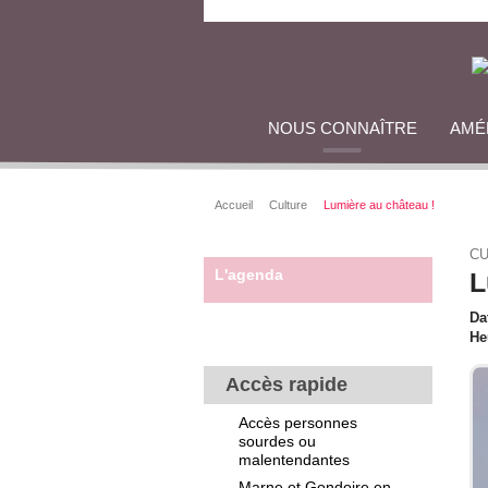
NOUS CONNAÎTRE
AMÉ
Accueil
Culture
Lumière au château !
CU
L'agenda
L
Da
He
Accès rapide
Accès personnes
sourdes ou
malentendantes
Marne et Gondoire en