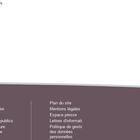
es
Plan du site
ire
Mentions légales
Espace presse
publics
Lettres d'information
ure
Politique de gestion
e
des données
personnelles