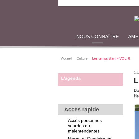
NOUS CONNAÎTRE
AMÉ
Accueil
Culture
Les temps d'art, - VOL. 8
CU
L'agenda
L
Da
He
Accès rapide
Accès personnes
sourdes ou
malentendantes
Marne et Gondoire en