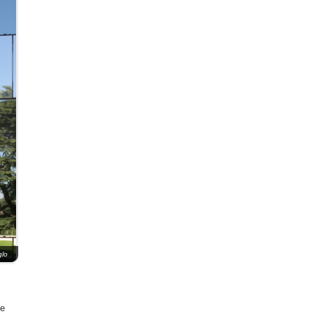
glo
ue