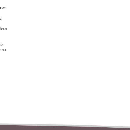
r et
ec
rieux
Le
e au