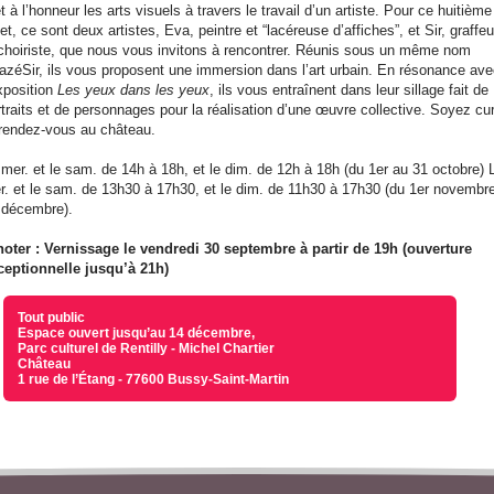
 à l’honneur les arts visuels à travers le travail d’un artiste. Pour ce huitième
et, ce sont deux artistes, Eva, peintre et “lacéreuse d’affiches”, et Sir, graffeu
choiriste, que nous vous invitons à rencontrer. Réunis sous un même nom
azéSir, ils vous proposent une immersion dans l’art urbain. En résonance av
exposition
Les yeux dans les yeux
, ils vous entraînent dans leur sillage fait de
rtraits et de personnages pour la réalisation d’une œuvre collective. Soyez cu
 rendez-vous au château.
 mer. et le sam. de 14h à 18h, et le dim. de 12h à 18h (du 1er au 31 octobre) 
r. et le sam. de 13h30 à 17h30, et le dim. de 11h30 à 17h30 (du 1er novembr
 décembre).
noter : Vernissage le vendredi 30 septembre à partir de 19h (ouverture
ceptionnelle jusqu’à 21h)
Tout public
Espace ouvert jusqu’au 14 décembre,
Parc culturel de Rentilly - Michel Chartier
Château
1 rue de l’Étang - 77600 Bussy-Saint-Martin