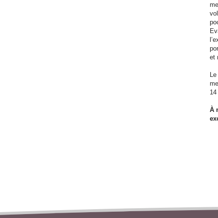
met
vol
po
Ev
l’
po
et
Le
me
14
À 
ex