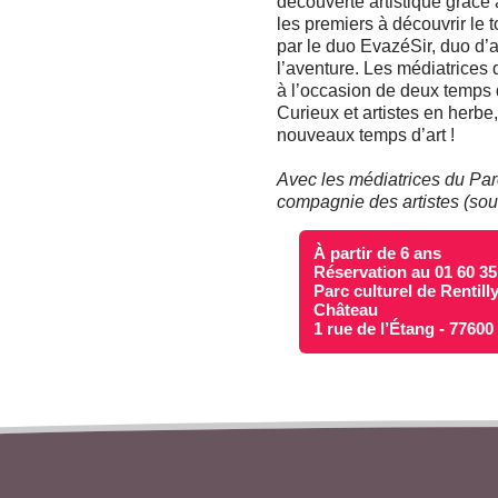
découverte artistique grâce 
les premiers à découvrir le 
par le duo EvazéSir, duo d’a
l’aventure. Les médiatrices 
à l’occasion de deux temps 
Curieux et artistes en herb
nouveaux temps d’art !
Avec les médiatrices du Parc
compagnie des artistes (sou
À partir de 6 ans
Réservation au 01 60 35
Parc culturel de Rentill
Château
1 rue de l’Étang - 7760