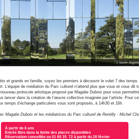
© Martin Argyro
tits et grands en famille, soyez les premiers à découvrir le volet 7 des temps
rt. L’équipe de médiation du Parc culturel n’attend plus que vous et vous dit t
 nouveau protocole artistique proposé par Magalie Dubois pour vous permettr
s lancer dans la création de l’œuvre collective imaginée par l’artiste. Pour ce
ux temps d’échange particuliers vous sont proposés, à 14h30 et 16h.
ec Magalie Dubois et les médiatrices du Parc culturel de Rentilly - Michel Cha
À partir de 6 ans
Entrée libre dans la limite des places disponibles
Réservation conseillée au 01 60 35 72 à partir du 28 février