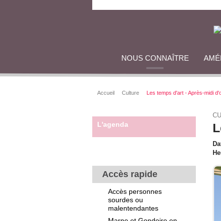
NOUS CONNAÎTRE
AMÉ
Accueil
Culture
Les temps d'art - Après-midi d'
CU
L'agenda
L
Da
He
Accès rapide
Accès personnes
sourdes ou
malentendantes
Marne et Gondoire en