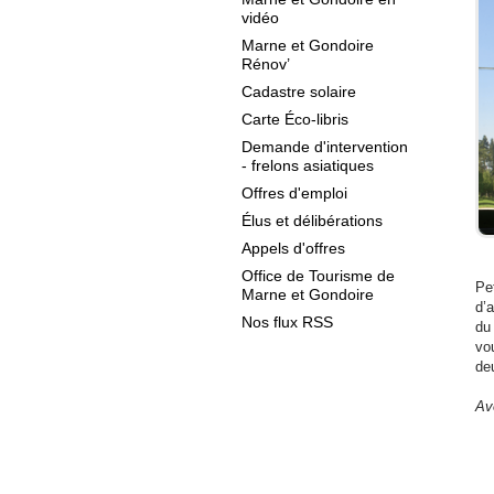
vidéo
Marne et Gondoire
Rénov’
Cadastre solaire
Carte Éco-libris
Demande d'intervention
- frelons asiatiques
Offres d'emploi
Élus et délibérations
Appels d'offres
Office de Tourisme de
Pe
Marne et Gondoire
d’a
Nos flux RSS
du
vou
de
Av