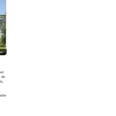
glo
out
e de
la,
rtier