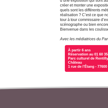
d’une exposition qui sont a
créer et monter une exposi
quels sont les différents mé
réalisation ? C’est ce que n
tour à tour commissaire d’ex
scénographe ou bien encore
Bienvenue dans les coulisse
Avec les médiatrices du Parc
À partir 6 ans
Réservation au 01 60 35
Parc culturel de Rentill
Château
1 rue de l’Étang - 7760