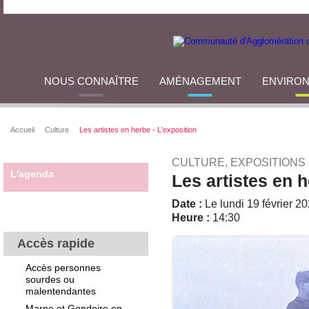
NOUS CONNAÎTRE
AMÉNAGEMENT
ENVIRO
Accueil
Culture
Les artistes en herbe - L'exposition
CULTURE, EXPOSITIONS
L'agenda
Les artistes en h
Date :
Le lundi 19 février 2
Heure :
14:30
Accès rapide
Accès personnes
sourdes ou
malentendantes
Marne et Gondoire en