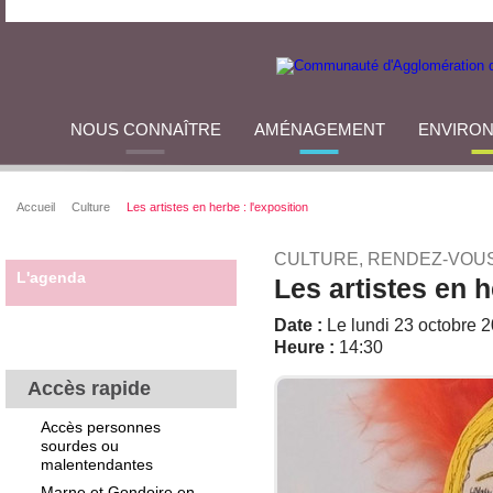
NOUS CONNAÎTRE
AMÉNAGEMENT
ENVIRO
Accueil
Culture
Les artistes en herbe : l'exposition
CULTURE, RENDEZ-VOUS
L'agenda
Les artistes en h
Date :
Le lundi 23 octobre 
Heure :
14:30
Accès rapide
Accès personnes
sourdes ou
malentendantes
Marne et Gondoire en