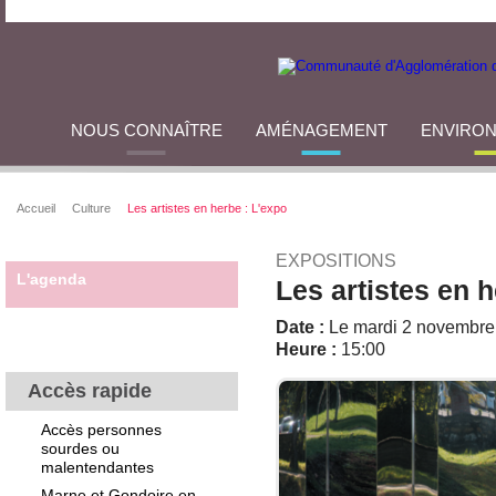
NOUS CONNAÎTRE
AMÉNAGEMENT
ENVIRO
Accueil
Culture
Les artistes en herbe : L'expo
EXPOSITIONS
L'agenda
Les artistes en h
Date :
Le mardi 2 novembre
Heure :
15:00
Accès rapide
Accès personnes
sourdes ou
malentendantes
Marne et Gondoire en