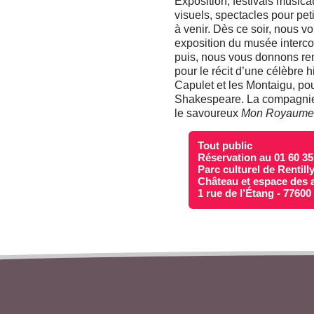
Exposition, festivals musicau
visuels, spectacles pour pe
à venir. Dès ce soir, nous vo
exposition du musée inter
puis, nous vous donnons ren
pour le récit d’une célèbre h
Capulet et les Montaigu, po
Shakespeare. La compagnie 
le savoureux
Mon Royaume p
Tout public
Réservation au 01 60 35
Parc culturel de Rentill
Château et espace des a
1 rue de l’Étang - 7760