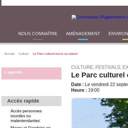
NOUS CONNAÎTRE
AMÉNAGEMENT
ENVIRO
Accueil
Culture
Le Parc culturel ouvre sa saison
CULTURE, FESTIVALS, E
L'agenda
Le Parc culturel
Date :
Le vendredi 22 sept
Heure :
19:00
Accès rapide
Accès personnes
sourdes ou
malentendantes
Marne et Gondoire en