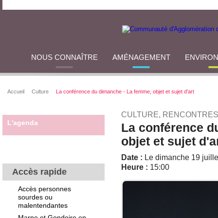
NOUS CONNAÎTRE
AMÉNAGEMENT
ENVIRO
Accueil
Culture
La conférence du dimanche - La femme, objet et sujet d'art
CULTURE, RENCONTRES
L'agenda
La conférence d
objet et sujet d'a
Date :
Le dimanche 19 juill
Heure :
15:00
Accès rapide
Accès personnes
sourdes ou
malentendantes
Marne et Gondoire en