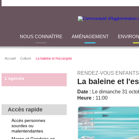
NOUS CONNAÎTRE
AMÉNAGEMENT
ENVIRO
Accueil
Culture
La baleine et l'escargote
RENDEZ-VOUS ENFANTS
L'agenda
La baleine et l'e
Date :
Le dimanche 31 octo
Heure :
11:00
Accès rapide
Accès personnes
sourdes ou
malentendantes
Marne et Gondoire en