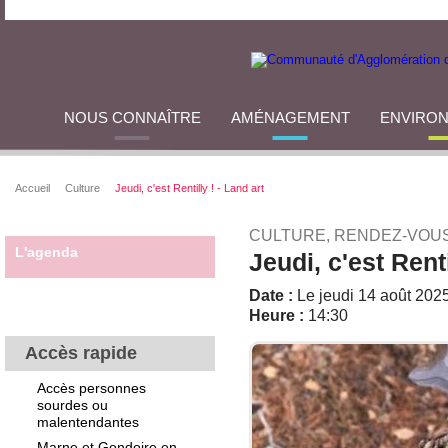
NOUS CONNAÎTRE
AMÉNAGEMENT
ENVIRO
Accueil
Culture
Jeudi, c'est Rentilly ! - Land art
CULTURE, RENDEZ-VOU
L'agenda
Jeudi, c'est Renti
Date :
Le jeudi 14 août 202
Heure :
14:30
Accès rapide
Accès personnes
sourdes ou
malentendantes
Marne et Gondoire en