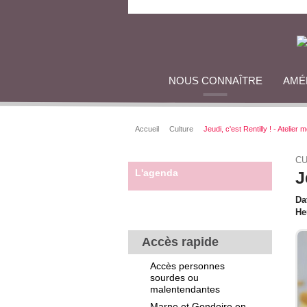
NOUS CONNAÎTRE
AMÉ
Accueil
Culture
Jeudi, c'est Rentilly ! - Atelier
CU
L'agenda
J
Da
He
Accès rapide
Accès personnes
sourdes ou
malentendantes
Marne et Gondoire en