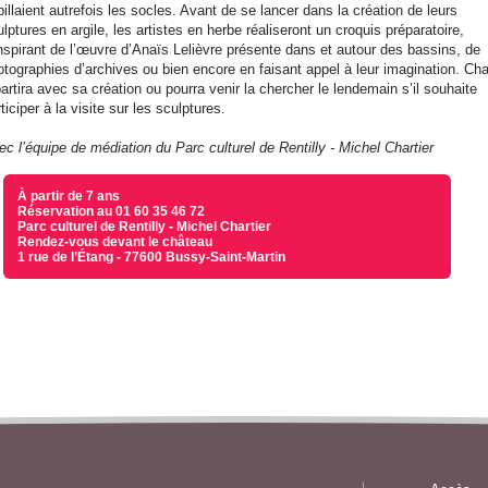
illaient autrefois les socles. Avant de se lancer dans la création de leurs
lptures en argile, les artistes en herbe réaliseront un croquis préparatoire,
inspirant de l’œuvre d’Anaïs Lelièvre présente dans et autour des bassins, de
otographies d’archives ou bien encore en faisant appel à leur imagination. Ch
artira avec sa création ou pourra venir la chercher le lendemain s’il souhaite
ticiper à la visite sur les sculptures.
ec l’équipe de médiation du Parc culturel de Rentilly - Michel Chartier
À partir de 7 ans
Réservation au 01 60 35 46 72
Parc culturel de Rentilly - Michel Chartier
Rendez-vous devant le château
1 rue de l’Étang - 77600 Bussy-Saint-Martin