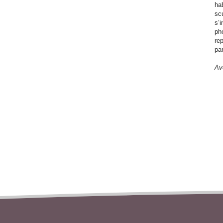
hab
scu
s’
ph
rep
par
Av