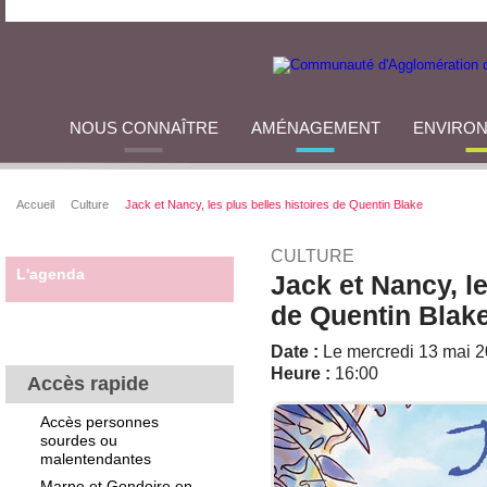
NOUS CONNAÎTRE
AMÉNAGEMENT
ENVIRO
Accueil
Culture
Jack et Nancy, les plus belles histoires de Quentin Blake
CULTURE
L'agenda
Jack et Nancy, le
de Quentin Blak
Date :
Le mercredi 13 mai 
Heure :
16:00
Accès rapide
Accès personnes
sourdes ou
malentendantes
Marne et Gondoire en