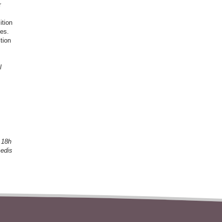
r
ition
nes.
tion
l
 18h
medis