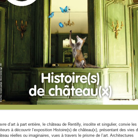
re d’art à part entière, le château de Rentilly, insolite et singulier, convie les
iteurs à découvrir l’exposition Histoire(s) de château(x), présentant des vies 
teau réelles ou imaginaires, vues à travers le prisme de l’art. Architectures