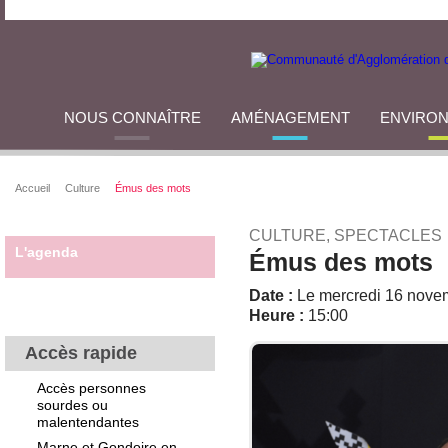
NOUS CONNAÎTRE
AMÉNAGEMENT
ENVIRO
Accueil
Culture
Émus des mots
CULTURE, SPECTACLES
L'agenda
Émus des mots
Date :
Le mercredi 16 nove
Heure :
15:00
Accès rapide
Accès personnes
sourdes ou
malentendantes
Marne et Gondoire en