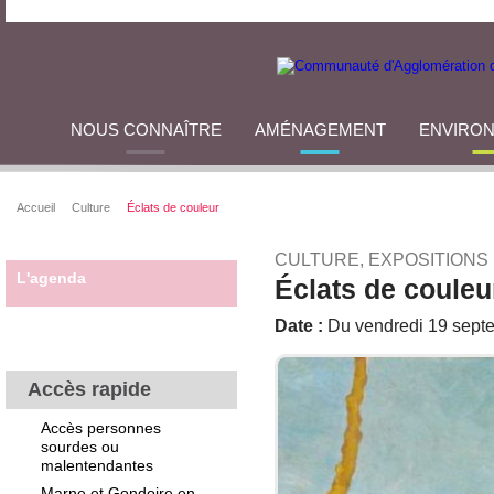
NOUS CONNAÎTRE
AMÉNAGEMENT
ENVIRO
Accueil
Culture
Éclats de couleur
CULTURE, EXPOSITIONS
L'agenda
Éclats de couleu
Date :
Du vendredi 19 septe
Accès rapide
Accès personnes
sourdes ou
malentendantes
Marne et Gondoire en