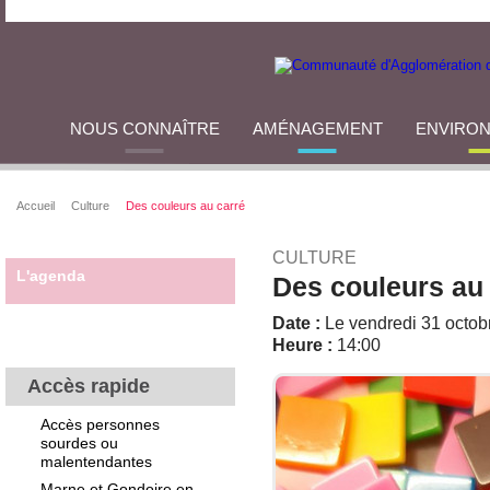
NOUS CONNAÎTRE
AMÉNAGEMENT
ENVIRO
Accueil
Culture
Des couleurs au carré
CULTURE
L'agenda
Des couleurs au
Date :
Le vendredi 31 octob
Heure :
14:00
Accès rapide
Accès personnes
sourdes ou
malentendantes
Marne et Gondoire en