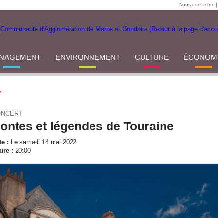
Nous contacter
|
NAGEMENT
ENVIRONNEMENT
CULTURE
ÉCONOM
e
ONCERT
ontes et légendes de Touraine
te :
Le samedi 14 mai 2022
ure :
20:00