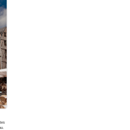
tes
au.