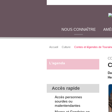
NOUS CONNAÎTRE
AMÉ
Accueil
Culture
Contes et légendes de Tourain
C
L'agenda
C
Da
He
Accès rapide
Accès personnes
sourdes ou
malentendantes
Marne et Gondoire en