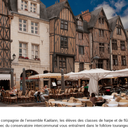
 compagnie de l’ensemble Kaëlann, les élèves des classes de harpe et de flû
bec du conservatoire intercommunal vous entraînent dans le folklore tourange