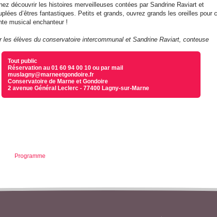
nez découvrir les histoires merveilleuses contées par Sandrine Raviart et
uplées d’êtres fantastiques. Petits et grands, ouvrez grands les oreilles pour 
nte musical enchanteur !
r les élèves du conservatoire intercommunal et Sandrine Raviart, conteuse
Tout public
Réservation au 01 60 94 00 10 ou par mail
muslagny@marneetgondoire.fr
Conservatoire de Marne et Gondoire
2 avenue Général Leclerc - 77400 Lagny-sur-Marne
Programme