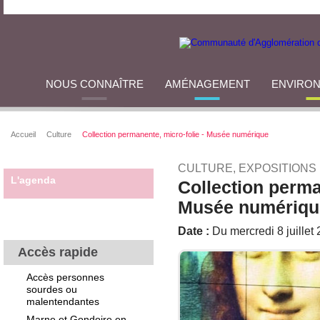
NOUS CONNAÎTRE
AMÉNAGEMENT
ENVIRO
Accueil
Culture
Collection permanente, micro-folie - Musée numérique
CULTURE, EXPOSITIONS
L'agenda
Collection perma
Musée numériqu
Date :
Du mercredi 8 juille
Accès rapide
Accès personnes
sourdes ou
malentendantes
Marne et Gondoire en