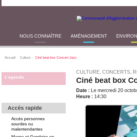
NOUS CONNAÎTRE
AMÉNAGEMENT
ENVIRO
Accueil
Culture
Ciné beat box Concert Jazz
CULTURE, CONCERTS, 
L'agenda
Ciné beat box C
Date :
Le mercredi 20 octob
Heure :
14:30
Accès rapide
Accès personnes
sourdes ou
malentendantes
Marne et Gondoire en