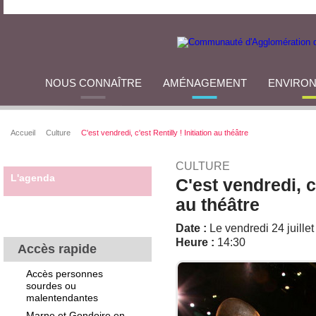
NOUS CONNAÎTRE
AMÉNAGEMENT
ENVIRO
Accueil
Culture
C'est vendredi, c'est Rentilly ! Initiation au théâtre
CULTURE
L'agenda
C'est vendredi, c'
au théâtre
Date :
Le vendredi 24 juille
Heure :
14:30
Accès rapide
Accès personnes
sourdes ou
malentendantes
Marne et Gondoire en