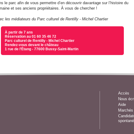
ns le parc afin de vous permettre d’en découvrir davantage sur l’histoire du
maine et ses anciens propriétaires. À vous de chercher !
ec les médiateurs du Parc culturel de Rentilly - Michel Chartier
À partir de 7 ans
Réservation au 01 60 35 46 72
Parc culturel de Rentilly - Michel Chartier
Rendez-vous devant le château
1 rue de l’Étang - 77600 Bussy-Saint-Martin
Accès
Nous écr
Aide
Marchés 
Candidat
spontané