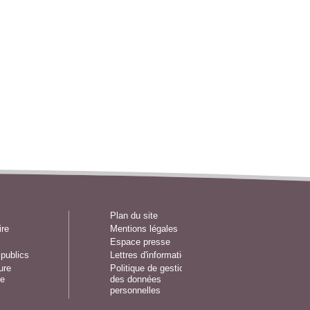
Plan du site
ire
Mentions légales
Espace presse
publics
Lettres d'information
ure
Politique de gestion
e
des données
personnelles