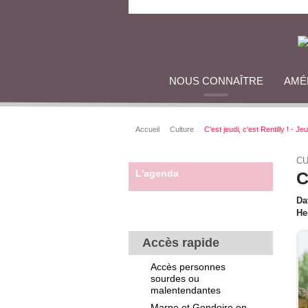
NOUS CONNAÎTRE
AMÉ
Accueil
Culture
C'est jeudi, c'est Rentilly ! - Je
CU
L'agenda
C
Da
He
Accès rapide
Accès personnes
sourdes ou
malentendantes
Marne et Gondoire en