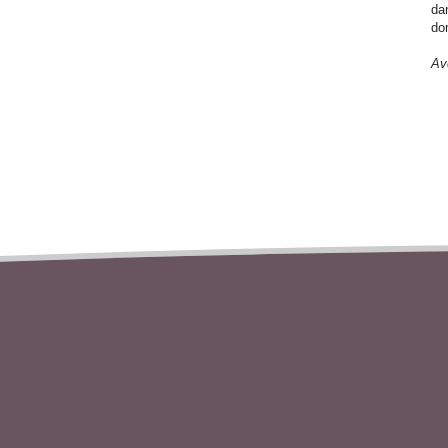
da
do
Av