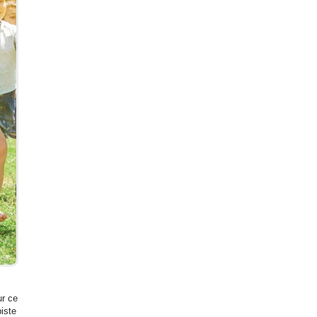
ur ce
piste