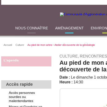
NOUS CONNAÎTRE
AMÉNAGEMENT
ENVIRO
Accueil
Culture
Au pied de mon arbre - Atelier découverte de la généalogie
CULTURE, RENCONTRES
L'agenda
Au pied de mon a
découverte de la
Date :
Le dimanche 1 octob
Heure :
14:30
Accès rapide
Accès personnes
sourdes ou
malentendantes
Marne et Gondoire en