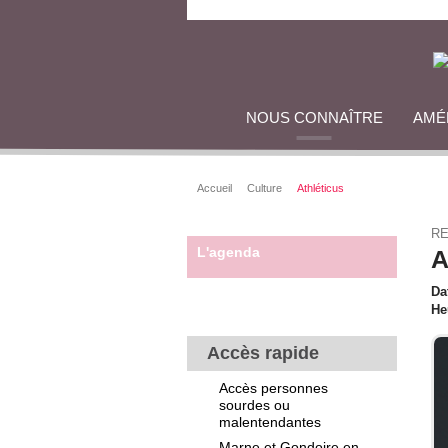
NOUS CONNAÎTRE
AMÉ
Accueil
Culture
Athléticus
RE
L'agenda
A
Da
He
Accès rapide
Accès personnes
sourdes ou
malentendantes
Marne et Gondoire en