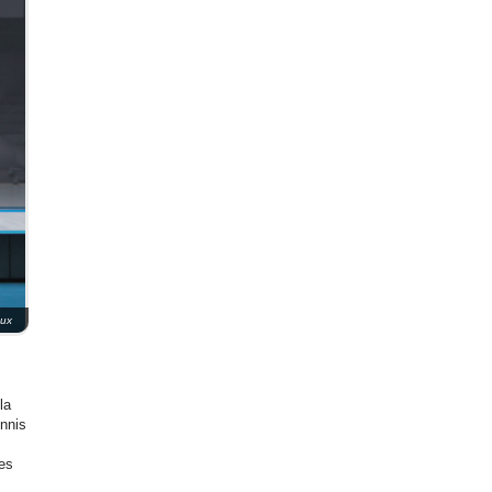
aux
la
ennis
des