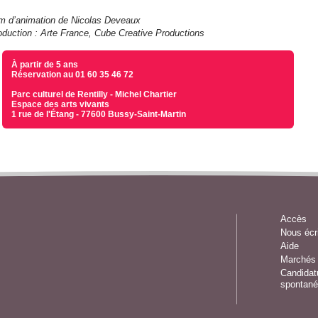
lm d’animation de Nicolas Deveaux
oduction : Arte France, Cube Creative Productions
À partir de 5 ans
Réservation au 01 60 35 46 72
Parc culturel de Rentilly - Michel Chartier
Espace des arts vivants
1 rue de l'Étang - 77600 Bussy-Saint-Martin
Accès
Nous écr
Aide
Marchés 
Candidat
spontané