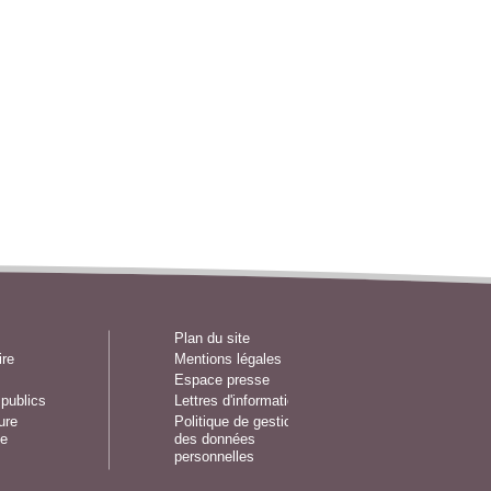
Plan du site
ire
Mentions légales
Espace presse
publics
Lettres d'information
ure
Politique de gestion
e
des données
personnelles