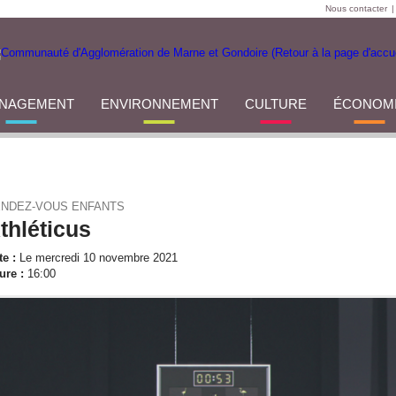
Nous contacter
|
NAGEMENT
ENVIRONNEMENT
CULTURE
ÉCONOM
NDEZ-VOUS ENFANTS
thléticus
te :
Le mercredi 10 novembre 2021
ure :
16:00