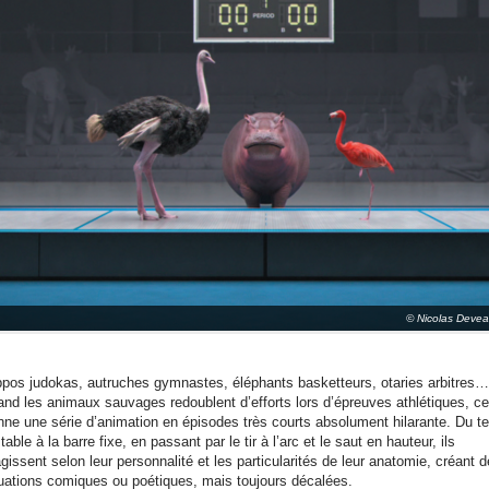
© Nicolas Deve
ppos judokas, autruches gymnastes, éléphants basketteurs, otaries arbitres…
and les animaux sauvages redoublent d’efforts lors d’épreuves athlétiques, ce
nne une série d’animation en épisodes très courts absolument hilarante. Du t
table à la barre fixe, en passant par le tir à l’arc et le saut en hauteur, ils
gissent selon leur personnalité et les particularités de leur anatomie, créant 
tuations comiques ou poétiques, mais toujours décalées.