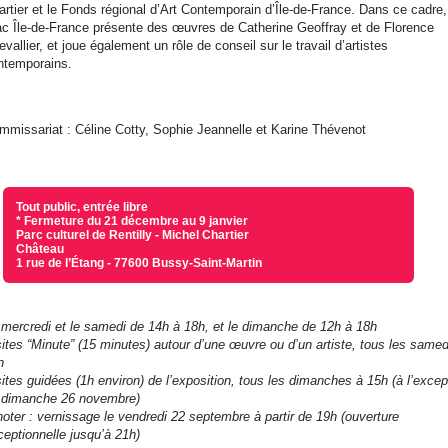
artier et le Fonds régional d’Art Contemporain d’Île-de-France. Dans ce cadre,
ac Île-de-France présente des œuvres de Catherine Geoffray et de Florence
vallier, et joue également un rôle de conseil sur le travail d’artistes
ntemporains.
mmissariat : Céline Cotty, Sophie Jeannelle et Karine Thévenot
Tout public, entrée libre
* Fermeture du 21 décembre au 9 janvier
Parc culturel de Rentilly - Michel Chartier
Château
1 rue de l’Étang - 77600 Bussy-Saint-Martin
 mercredi et le samedi de 14h à 18h, et le dimanche de 12h à 18h
sites “Minute” (15 minutes) autour d’une œuvre ou d’un artiste, tous les samed
h
sites guidées (1h environ) de l’exposition, tous les dimanches à 15h (à l’excep
 dimanche 26 novembre)
noter : vernissage le vendredi 22 septembre à partir de 19h (ouverture
ceptionnelle jusqu’à 21h)