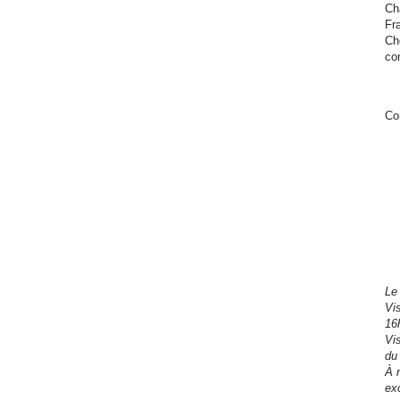
Ch
Fr
Che
co
Co
Le
Vi
16
Vi
du
À 
ex