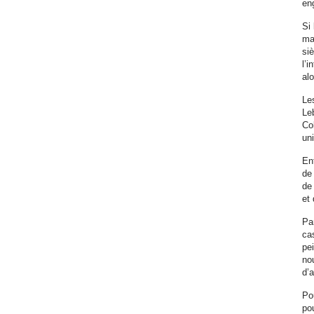
en
Si 
ma
si
l’i
alo
Le
Le
Co
uni
Ent
de
de 
et 
Pa
cas
pe
nou
d’
Po
pou