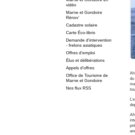
vidéo
Marne et Gondoire
Rénov’
Cadastre solaire
Carte Éco-libris
Demande d'intervention
- frelons asiatiques
Offres d'emploi
Élus et délibérations
Appels d'offres
Ah
Office de Tourisme de
du
Marne et Gondoire
mar
Nos flux RSS
tou
L’e
dep
Ah
in
pré
anc