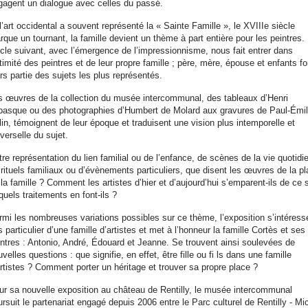
gagent un dialogue avec celles du passé.
l’art occidental a souvent représenté la « Sainte Famille », le XVIIIe siècle
rque un tournant, la famille devient un thème à part entière pour les peintres.
ècle suivant, avec l’émergence de l’impressionnisme, nous fait entrer dans
ntimité des peintres et de leur propre famille ; père, mère, épouse et enfants fo
rs partie des sujets les plus représentés.
s œuvres de la collection du musée intercommunal, des tableaux d’Henri
basque ou des photographies d’Humbert de Molard aux gravures de Paul-Émi
lin, témoignent de leur époque et traduisent une vision plus intemporelle et
verselle du sujet.
re représentation du lien familial ou de l’enfance, de scènes de la vie quotidi
 rituels familiaux ou d’évènements particuliers, que disent les œuvres de la p
la famille ? Comment les artistes d’hier et d’aujourd’hui s’emparent-ils de ce 
quels traitements en font-ils ?
rmi les nombreuses variations possibles sur ce thème, l’exposition s’intéress
 particulier d’une famille d’artistes et met à l’honneur la famille Cortès et ses
intres : Antonio, André, Édouard et Jeanne. Se trouvent ainsi soulevées de
velles questions : que signifie, en effet, être fille ou fi ls dans une famille
artistes ? Comment porter un héritage et trouver sa propre place ?
ur sa nouvelle exposition au château de Rentilly, le musée intercommunal
rsuit le partenariat engagé depuis 2006 entre le Parc culturel de Rentilly - Mi