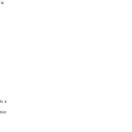
 le
is à
tion