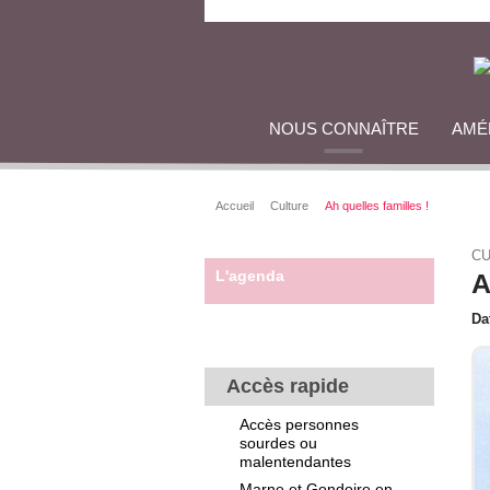
NOUS CONNAÎTRE
AMÉ
Accueil
Culture
Ah quelles familles !
CU
L'agenda
A
Da
Accès rapide
Accès personnes
sourdes ou
malentendantes
Marne et Gondoire en