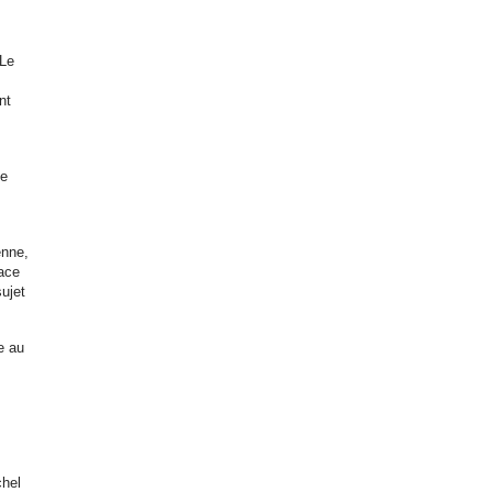
 Le
nt
le
enne,
lace
sujet
e au
chel