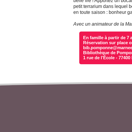
belle vie ! Apportez un boca
petit terrarium dans lequel b
en toute saison : bonheur gar
Avec un animateur de la Ma
En famille à partir de 7 
Réservation sur place o
bib.pomponne@marneet
Bibliothèque de Pomp
1 rue de l’École - 774