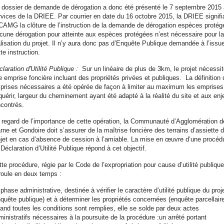
 dossier de demande de dérogation a donc été présenté le 7 septembre 2015
rvices de la DRIEE. Par courrier en date du 16 octobre 2015, la DRIEE signifia
 CAMG la clôture de l’instruction de la demande de dérogation espèces protég
cune dérogation pour atteinte aux espèces protégées n’est nécessaire pour la
alisation du projet. Il n’y aura donc pas d’Enquête Publique demandée à l’issu
tte instruction.
laration d'Utilité Publique :
Sur un linéaire de plus de 3km, le projet nécessi
e emprise foncière incluant des propriétés privées et publiques. La définition
prises nécessaires a été opérée de façon à limiter au maximum les emprises
quérir, largeur du cheminement ayant été adapté à la réalité du site et aux enj
ncontrés.
 regard de l’importance de cette opération, la Communauté d’Agglomération d
rne et Gondoire doit s’assurer de la maîtrise foncière des terrains d’assiette 
ojet en cas d’absence de cession à l’amiable. La mise en œuvre d’une procéd
Déclaration d’Utilité Publique répond à cet objectif.
te procédure, régie par le Code de l’expropriation pour cause d’utilité publique
roule en deux temps :
phase administrative, destinée à vérifier le caractère d’utilité publique du proj
nquête publique) et à déterminer les propriétés concernées (enquête parcellaire
and toutes les conditions sont remplies, elle se solde par deux actes
inistratifs nécessaires à la poursuite de la procédure :un arrêté portant