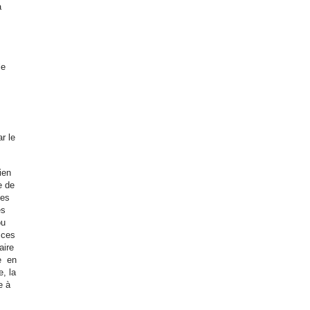
a
le
r le
ien
e de
ces
es
ou
 ces
aire
te en
, la
e à