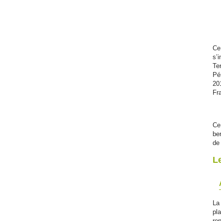
Ce
s’
Te
Pé
20
Fr
Ce
be
de
L
La
pl
rep