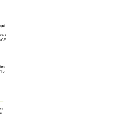
 qui
urels
DAGE
des
Ile
en
de