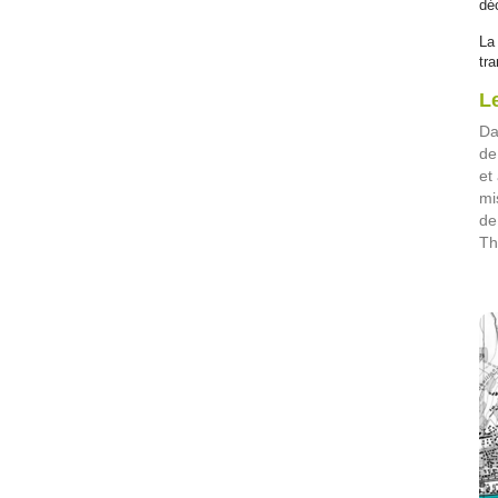
déc
La
tra
Le
Da
de
et
mi
de
Th