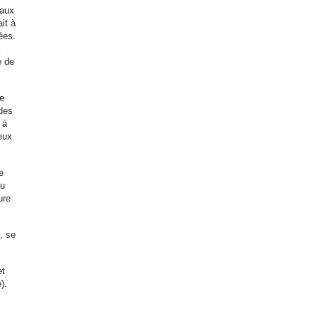
 aux
it à
ées.
e de
te
 des
 à
eux
e
du
ure
, se
et
).