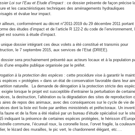
ssier Loi sur l’Eau et Etude d’Impact
: ce dossier présente de façon précise l
ture et les caractéristiques techniques des aménagements hydrauliques
visagés et évalue leur impact.
r ailleurs, conformément au décret n°2011-2019 du 29 décembre 2011 portant
forme des études d’impact et de l’article R 122-2 du code de l’environnement, 
ojet est soumis à étude d’impact.
 unique dossier intégrant ces deux volets a été constitué et transmis pour
struction, le 7 septembre 2015, aux services de l’Etat (DRIEE).
 dossier sera prochainement présenté aux acteurs locaux et à la population pa
ais d’une enquête publique organisée par le préfet.
rogation à la protection des espèces
: cette procédure vise à garantir le maint
s espèces « protégées » dans un état de conservation favorable dans leur air
partition naturelle. La demande de dérogation à la protection stricte des espè
 exigée lorsque le projet est susceptible d’entrainer la perturbation de certain
èces, la destruction, l’altération ou la dégradation des sites de reproduction 
s aires de repos des animaux, avec des conséquences sur le cycle de vie de
èces dont la liste est fixée par arrêtes ministériels et préfectoraux. Un invent
la faune et de la flore a été réalisé par un bureau d’étude spécialisé sur le si
15 indiquant la présence de certaines espèces protégées, le hérisson d’Europe
istrelle commune, l’écureuil roux, la coronelle lisse, l’orvet fragile, la couleuvr
lier, le lézard des murailles, le pic vert, le chardonneret élégant, etc….