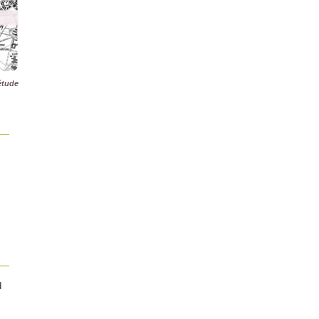
étude
d