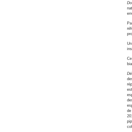
Do
na
en
Pa
ré
pr
Un
in
Ce
bi
Dé
de
ré
est
esp
de
esp
de 
20
pip
col