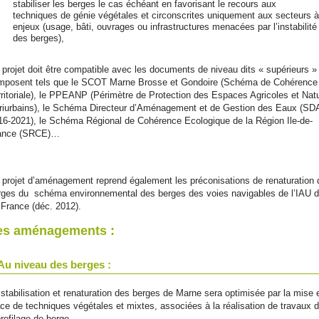
stabiliser les berges le cas échéant en favorisant le recours aux
techniques de génie végétales et circonscrites uniquement aux secteurs à
enjeux (usage, bâti, ouvrages ou infrastructures menacées par l’instabilité
des berges),
 projet doit être compatible avec les documents de niveau dits « supérieurs »
imposent tels que le SCOT Marne Brosse et Gondoire (Schéma de Cohérence
rritoriale), le PPEANP (Périmètre de Protection des Espaces Agricoles et Nat
riurbains), le Schéma Directeur d’Aménagement et de Gestion des Eaux (S
16-2021), le Schéma Régional de Cohérence Ecologique de la Région Ile-de-
ance (SRCE)…
 projet d’aménagement reprend également les préconisations de renaturation 
rges du schéma environnemental des berges des voies navigables de l’IAU d’
 France (déc. 2012).
es aménagements :
Au niveau des berges
:
 stabilisation et renaturation des berges de Marne sera optimisée par la mise 
ace de techniques végétales et mixtes, associées à la réalisation de travaux 
rofilage de berge.