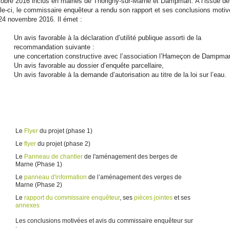
tobre 2016 inclus en mairies de Thorigny-sur-Marne et Dampmart. A l’issue de
lle-ci, le commissaire enquêteur a rendu son rapport et ses conclusions moti
 24 novembre 2016. Il émet :
Un avis favorable à la déclaration d’utilité publique assorti de la
ecommandation suivante :
e concertation constructive avec l’association l’Hameçon de Dampmar
Un avis favorable au dossier d’enquête parcellaire,
Un avis favorable à la demande d’autorisation au titre de la loi sur l’eau
Le
Flyer
du projet (phase 1)
Le
flyer
du projet (phase 2)
Le
Panneau de chantier
de l'aménagement des berges de
Marne (Phase 1)
Le
panneau d'information
de l’aménagement des verges de
Marne (Phase 2)
Le
rapport du commissaire enquêteur
, ses
pièces jointes
et ses
annexes
Les conclusions motivées et avis du commissaire enquêteur sur
: