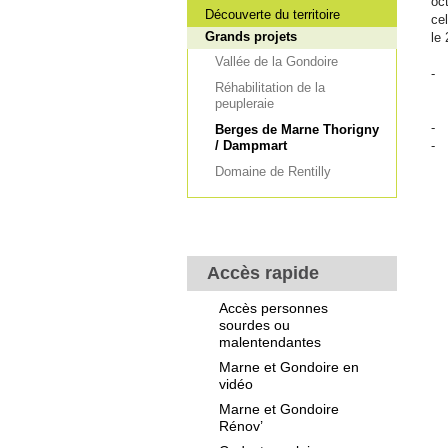
oc
Découverte du territoire
ce
Grands projets
le
Vallée de la Gondoire
- 
Réhabilitation de la
r
peupleraie
un
- 
Berges de Marne Thorigny
/ Dampmart
- 
Domaine de Rentilly
Accès rapide
Accès personnes
sourdes ou
malentendantes
Marne et Gondoire en
vidéo
Marne et Gondoire
Rénov’