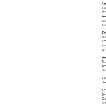
Un
se
la
Au
ré
ce
Déc
un
em
ac
re
Au
Ma
pr
de 
Cet
dé
La 
(e
Qu
adm