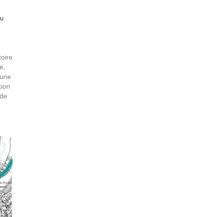
du
toire
e,
 une
tion
 de