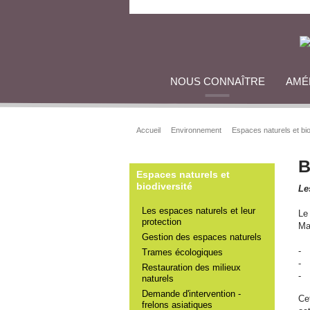
NOUS CONNAÎTRE
AMÉ
Accueil
Environnement
Espaces naturels et bio
B
Espaces naturels et
biodiversité
Le
Les espaces naturels et leur
Le
protection
Ma
Gestion des espaces naturels
- 
Trames écologiques
- 
Restauration des milieux
- 
naturels
Demande d'intervention -
Ce
frelons asiatiques