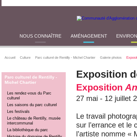
NOUS CONNAÎTRE
AMÉNAGEMENT
ENVIRO
Accueil
Culture
Parc culturel de Rentilly - Michel Chartier
Galerie photos
Exposit
Exposition d
Parc culturel de Rentilly -
Michel Chartier
Exposition
An
Les rendez-vous du Parc
27 mai - 12 juillet 
culturel
Les saisons du parc culturel
Les festivals
Le travail photogr
Le château de Rentilly, musée
intercommunal
sur l’errance et le
La bibliothèque du parc
l’artiste nomme « 
Histoire du domaine de Rentilly