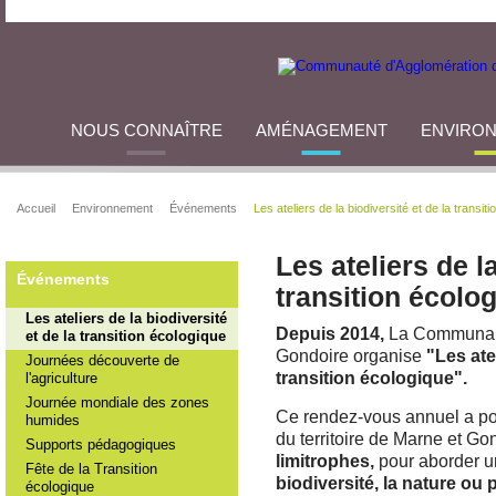
NOUS CONNAÎTRE
AMÉNAGEMENT
ENVIRO
Accueil
Environnement
Événements
Les ateliers de la biodiversité et de la transit
Les ateliers de la
Événements
transition écolo
Les ateliers de la biodiversité
Depuis 2014,
La Communaut
et de la transition écologique
Gondoire organise
"Les atel
Journées découverte de
transition écologique".
l'agriculture
Journée mondiale des zones
Ce rendez-vous annuel a pou
humides
du territoire de Marne et Go
Supports pédagogiques
limitrophes,
pour aborder u
Fête de la Transition
biodiversité, la nature ou 
écologique