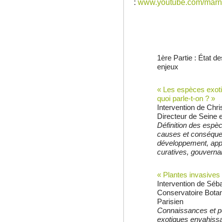
:
www.youtube.com/marn
1
ère
Partie : État d
enjeux
« Les espèces exot
quoi parle-t-on ? »
Intervention de Ch
Directeur de Seine
Définition des espèc
causes et conséque
développement, app
curatives, gouverna
« Plantes invasives 
Intervention de Sé
Conservatoire Botan
Parisien
Connaissances et p
exotiques envahiss