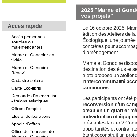
2025 "Marne et Gondo
vos projets"
Accès rapide
Le 16 octobre 2025, Marn
édition des Ateliers de la
Accès personnes
Écologique, une journée 
sourdes ou
concrètes pour accompag
malentendantes
d’aménagement.
Marne et Gondoire en
vidéo
Marne et Gondoire dispos
Marne et Gondoire
destination des élus et 
Rénov’
a été proposé un atelier 
Cadastre solaire
l’intercommunalité acc
communes.
Carte Éco-libris
Demande d'intervention
Les participants ont été
- frelons asiatiques
reconversion d’un camp
Offres d'emploi
d’eau en un quartier mê
Élus et délibérations
individuelles et équipe
préalables lancer ? Comm
Appels d'offres
opportunités et contraint
Office de Tourisme de
étant coconstruit un proj
Marne et Gondoire