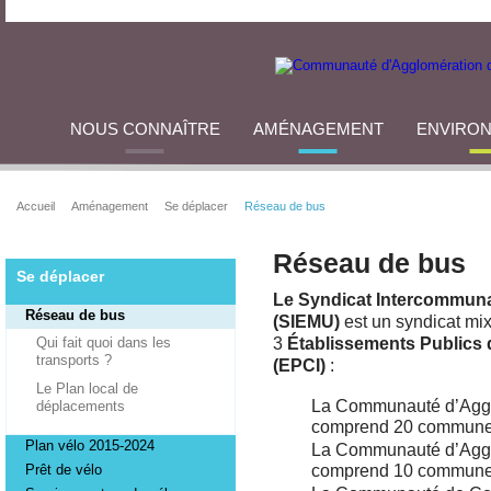
NOUS CONNAÎTRE
AMÉNAGEMENT
ENVIRO
Accueil
Aménagement
Se déplacer
Réseau de bus
Réseau de bus
Se déplacer
Le Syndicat Intercommuna
Réseau de bus
(SIEMU)
est un syndicat mix
Qui fait quoi dans les
3
Établissements Publics
transports ?
(EPCI)
:
Le Plan local de
La Communauté d’Aggl
déplacements
comprend 20 commun
Plan vélo 2015-2024
La Communauté d’Aggl
Prêt de vélo
comprend 10 commun