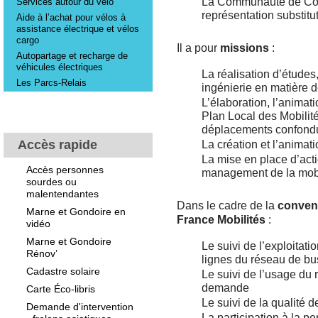
La Communauté de Co
Services autour du vélo
représentation substit
Aide à l’achat pour vélos à
assistance électrique et vélos
cargo
Il a pour
missions
:
Autopartage et recharge de
véhicules électriques
La
réalisation d’études
Les Parcs-Relais
ingénierie
en matière d
L’
élaboration, l’animatio
Plan Local des Mobilit
déplacements confond
Accès rapide
La
création et l’animat
La
mise en place d’acti
Accès personnes
management de la mobi
sourdes ou
malentendantes
Dans le cadre de la
convent
Marne et Gondoire en
France Mobilités
:
vidéo
Marne et Gondoire
Le
suivi de l’exploitati
Rénov’
lignes du réseau de bu
Cadastre solaire
Le
suivi de l’usage
du r
demande
Carte Éco-libris
Le
suivi de la qualité
de
Demande d'intervention
La
participation
à la pe