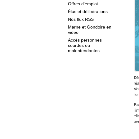
Offres d'emploi
Élus et délibérations
Nos flux RSS
Marne et Gondoire en
vidéo
Accès personnes
sourdes ou
malentendantes
Dé
ré
Vo
l'e
Pa
l'
cl
év