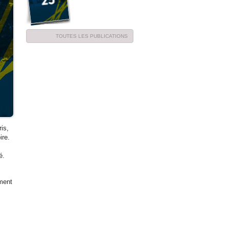
TOUTES LES PUBLICATIONS
is,
ire.
té.
ement