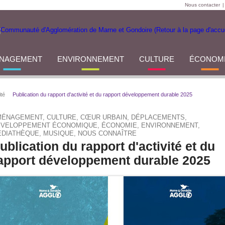
Nous contacter
|
NAGEMENT
ENVIRONNEMENT
CULTURE
ÉCONOM
ité
Publication du rapport d'activité et du rapport développement durable 2025
ÉNAGEMENT, CULTURE, CŒUR URBAIN, DÉPLACEMENTS,
VELOPPEMENT ÉCONOMIQUE, ÉCONOMIE, ENVIRONNEMENT,
DIATHÈQUE, MUSIQUE, NOUS CONNAÎTRE
ublication du rapport d'activité et du
apport développement durable 2025