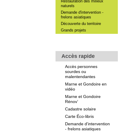
Restauration des milieux
naturels
Demande d'intervention -
frelons asiatiques
Découverte du territoire
Grands projets
Accès rapide
Accès personnes
sourdes ou
malentendantes
Marne et Gondoire en
vidéo
Marne et Gondoire
Rénov’
Cadastre solaire
Carte Éco-libris
Demande d'intervention
- frelons asiatiques