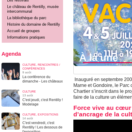
Les festivals
Le château de Rentilly, musée
intercommunal
La bibliothèque du parc
Histoire du domaine de Rentilly
Accueil de groupes
Informations pratiques
À la une
Agenda
À la une
À la une
À la une
CULTURE, RENCONTRES /
CONFÉRENCES
9 août
La conférence du
Inauguré en septembre 2006 
dimanche - Les châteaux
Marne et Gondoire, le Parc c
Chartier s’inscrit dans le pro
CULTURE
13 août
faire de la culture un élémen
C'est jeudi, c'est Rentilly !
Modelage
Force vive au cœur du
d’ancrage de la cul
CULTURE, EXPOSITIONS
14 août
C'est vendredi, c'est
Rentilly ! Les dessous de
l'exposition