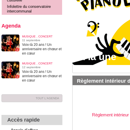
culturelle
Infolettre du conservatoire
intercommunal
Agenda
MUSIQUE , CONCERT
11 septembre
Voix-là 20 ans ! Un
anniversaire en chœur et
À la une
À la une
À la une
en cœur
MUSIQUE , CONCERT
12 septembre
Voix-là 20 ans ! Un
anniversaire en chœur et
Règlement intérieur 
en cœur
TOUT L'AGENDA
Règlement intérieur
Accès rapide