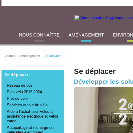
NOUS CONNAÎTRE
AMÉNAGEMENT
ENVIRO
Accueil
Aménagement
Se déplacer
Se déplacer
Se déplacer
Développer les solu
Réseau de bus
Plan vélo 2015-2024
Prêt de vélo
Services autour du vélo
Aide à l’achat pour vélos à
assistance électrique et vélos
cargo
Autopartage et recharge de
véhicules électriques