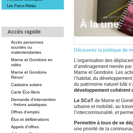
Les Parcs-Relais
À la une
À la une
À la une
À la une
À la une
Accès rapide
Accès personnes
sourdes ou
Découvrez la politique de m
malentendantes
Marne et Gondoire en
L’organisation des déplaceme
vidéo
d’aménagement menée par 
Marne et Gondoire
Marne et Gondoire. Les act
Rénov’
l’habitat, du développement
du patrimoine naturel bâti s
Cadastre solaire
développement cohérent de
Carte Éco-libris
Demande d'intervention
Le SCoT
de Marne et Gondoi
- frelons asiatiques
urbaine et mobilité, au trave
Offres d'emploi
l’intercommunalité, et perme
Élus et délibérations
Permettre à tous de se dé
Appels d'offres
une priorité de la communau