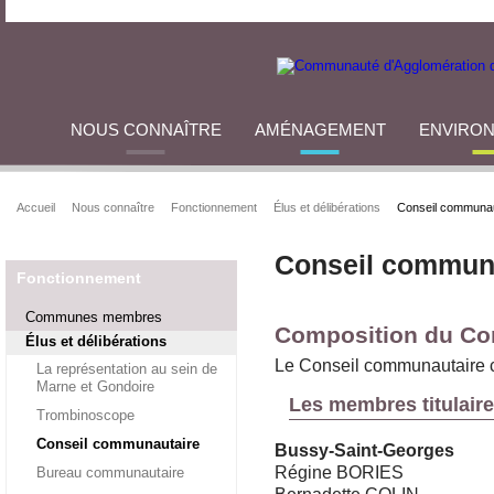
NOUS CONNAÎTRE
AMÉNAGEMENT
ENVIRO
Accueil
Nous connaître
Fonctionnement
Élus et délibérations
Conseil communau
Conseil commun
Fonctionnement
Communes membres
Composition du Co
Élus et délibérations
Le Conseil communautaire 
La représentation au sein de
Marne et Gondoire
Les membres titulair
Trombinoscope
Conseil communautaire
Bussy-Saint-Georges
Régine BORIES
Bureau communautaire