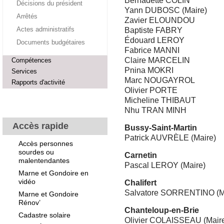
Bernadette COLIN
Décisions du président
Yann DUBOSC (Maire)
Arrêtés
Zavier ELOUNDOU
Actes administratifs
Baptiste FABRY
Édouard LEROY
Documents budgétaires
Fabrice MANNI
Claire MARCELIN
Compétences
Pnina MOKRI
Services
Marc NOUGAYROL
Rapports d'activité
Olivier PORTE
Micheline THIBAUT
Nhu TRAN MINH
Accès rapide
Bussy-Saint-Martin
Patrick AUVRÈLE (Maire)
Accès personnes
sourdes ou
Carnetin
malentendantes
Pascal LEROY (Maire)
Marne et Gondoire en
vidéo
Chalifert
Salvatore SORRENTINO (M
Marne et Gondoire
Rénov’
Chanteloup-en-Brie
Cadastre solaire
Olivier COLAISSEAU (Mair