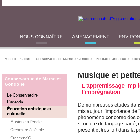
NOUS CONNAÎTRE
AMÉNAGEMENT
ENVIRO
Accueil
Culture
Conservatoire de Marne et Gondoire
Éducation artistique et culture
Musique et petit
Conservatoire de Marne et
Gondoire
L'apprentissage impli
l'imprégnation
Le Conservatoire
L'agenda
De nombreuses études dans 
Éducation artistique et
mis au jour l'importance de 
culturelle
phénomène concerne des co
Musique à l'école
structure du langage parlé,
présent et très fort dans la 
Orchestre à l'école
Crescend'O