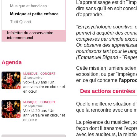
L'apprentissage est dit '"impli
Musique et handicap
dire sans qu'il en soit consc
Musique et petite enfance
d'apprendre.
Tutti Quanti
"En psychologie cognitive, 
permet d’acquérir des conna
Infolettre du conservatoire
intercommunal
complexes par simple exposit
On observe des apprentissa
nourrissons tant pour le la
(Emmanuel Bigand - "Repen
Agenda
Cette mise en lumière scient
exposition, ou par "imprégna
MUSIQUE , CONCERT
11 septembre
en ce qui concerne
l'approc
Voix-là 20 ans ! Un
anniversaire en chœur et
Des actions centrées s
en cœur
MUSIQUE , CONCERT
Quelle meilleure situation 
12 septembre
que la rencontre avec une 
Voix-là 20 ans ! Un
anniversaire en chœur et
en cœur
La présence du musicien, so
façon dont il transmet l’expr
avec les auditeurs, la relati