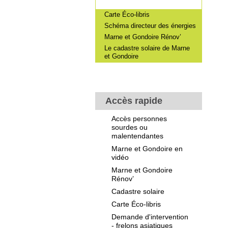
Carte Éco-libris
Schéma directeur des énergies
Marne et Gondoire Rénov’
Le cadastre solaire de Marne
et Gondoire
Accès rapide
Accès personnes
sourdes ou
malentendantes
Marne et Gondoire en
vidéo
Marne et Gondoire
Rénov’
Cadastre solaire
Carte Éco-libris
Demande d'intervention
- frelons asiatiques