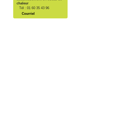
chaleur
Tél :
01 60 35 43 96
Courriel