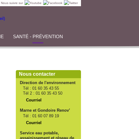
Nous suivre sur
IE
SANTÉ - PRÉVENTION
Nous contacter
Direction de l'environnement
Tél :
01 60 35 43 55
Tél 2 :
01 60 35 43 50
Courriel
Marne et Gondoire Renov’
Tél :
01 60 07 89 19
Courriel
Service eau potable,
assainissement et réseau de