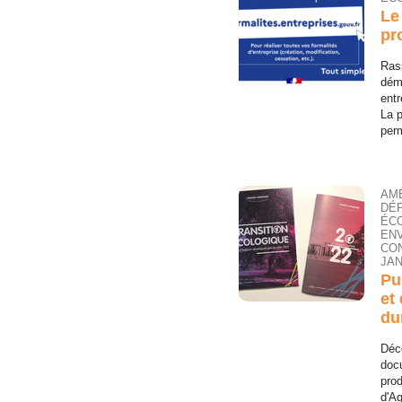
Le
pr
Ras
déma
entr
La p
perm
AM
DÉ
ÉC
EN
CON
JAN
Pu
et
du
Déco
docu
pro
d'Ag