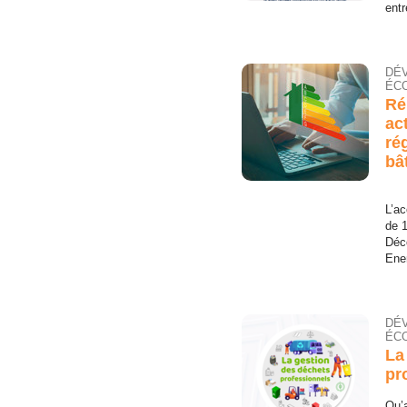
entr
DÉ
ÉCO
Ré
ac
ré
bâ
L’ac
de 
Déc
Ener
DÉ
ÉCO
La
pr
Qu’