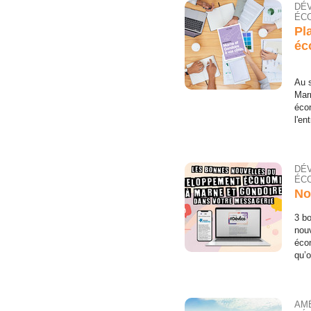
DÉ
ÉCO
Pl
éc
Au 
Mar
éco
l'en
DÉ
ÉCO
No
3 b
nouv
éco
qu’o
AM