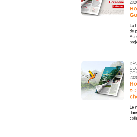
202
Ho
Go
Le h
de p
Au 
proj
DÉ
ÉC
CON
202
Ho
» 
ch
Le n
dans
coll