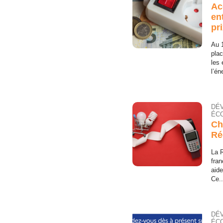
Ac
en
pr
Au 
pla
les 
l’én
DÉ
ÉCO
Ch
Ré
La 
fran
aide
Ce..
DÉ
ÉCO