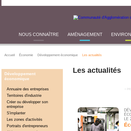
NOUS CONNAÎTRE
AMÉNAGEMENT
ENVIRO
Accueil
Économie
Développement économique
Les actualités
Les actualités
Développement
économique
Annuaire des entreprises
< P
Territoires d'industrie
Créer ou développer son
entreprise
DÉ
S'implanter
ÉCO
LE 
Les zones d'activités
Éc
Portraits d'entrepreneurs