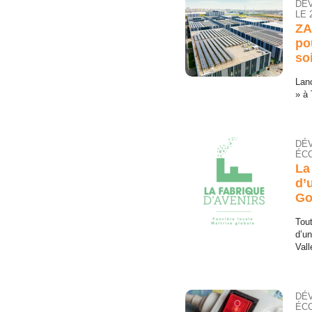
DÉ
LE 
ZA
po
so
Lan
» à 
DÉ
ÉCO
La
d’
Go
Tout
d’un
Vall
DÉ
ÉCO