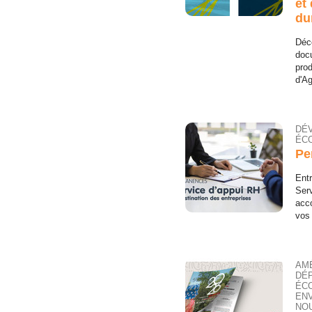
et
du
Déco
docu
pro
d'Ag
DÉ
ÉCO
Pe
Entr
Ser
acc
vos 
AM
DÉ
ÉC
EN
NOU