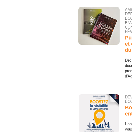
AM
DÉ
ÉC
EN
CON
FÉV
Pu
et
du
Déco
docu
pro
d'Ag
DÉ
ÉCO
Bo
en
L’an
vous