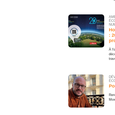
AM
ÉC
NUM
Ho
: 
pr
À l'
déc
tra
DÉ
ÉCO
Po
Ren
Mox