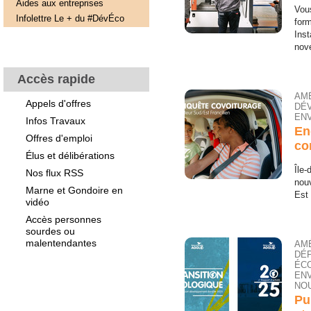
Aides aux entreprises
Vou
Infolettre Le + du #DévÉco
form
Inst
nov
Accès rapide
AM
Appels d'offres
DÉ
ENV
Infos Travaux
En
Offres d'emploi
co
Élus et délibérations
Île-
Nos flux RSS
nouv
Marne et Gondoire en
Est 
vidéo
Accès personnes
sourdes ou
malentendantes
AM
DÉ
ÉC
EN
NOU
Pu