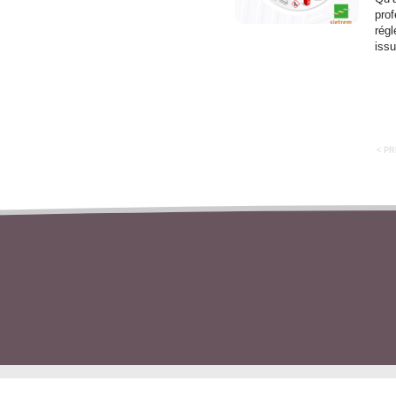
prof
rég
issu
< P