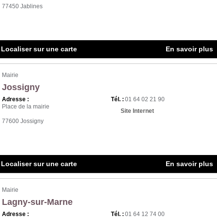
77450 Jablines
Localiser sur une carte
En savoir plus
Mairie
Jossigny
Adresse :
Tél. :
01 64 02 21 90
Place de la mairie
Site Internet
77600 Jossigny
Localiser sur une carte
En savoir plus
Mairie
Lagny-sur-Marne
Adresse :
Tél. :
01 64 12 74 00