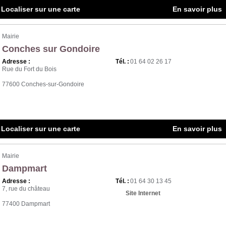
Localiser sur une carte
En savoir plus
Mairie
Conches sur Gondoire
Adresse :
Tél. :
01 64 02 26 17
Rue du Fort du Bois
77600 Conches-sur-Gondoire
Localiser sur une carte
En savoir plus
Mairie
Dampmart
Adresse :
Tél. :
01 64 30 13 45
7, rue du château
Site Internet
77400 Dampmart