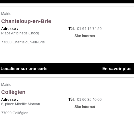
Mairie
Chanteloup-en-Brie
Adresse :
Tél. :
01 64 12 74 50
Place Antoinette Chocq
Site Internet
77600 Chanteloup-en-Brie
Localiser sur une carte
En savoir plus
Mairie
Collégien
Adresse :
Tél. :
01 60 35 40 00
8, place Mireille Morvan
Site Internet
77090 Collégien