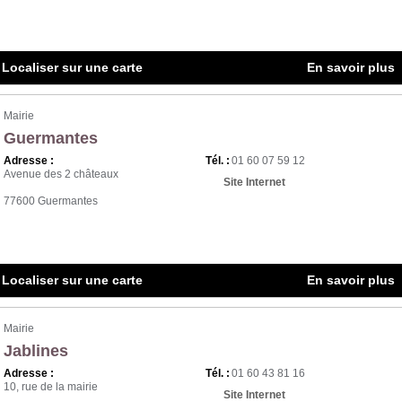
Localiser sur une carte
En savoir plus
Mairie
Guermantes
Adresse :
Tél. :
01 60 07 59 12
Avenue des 2 châteaux
Site Internet
77600 Guermantes
Localiser sur une carte
En savoir plus
Mairie
Jablines
Adresse :
Tél. :
01 60 43 81 16
10, rue de la mairie
Site Internet