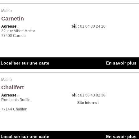
Q
Mairie
R
Carnetin
S
Adresse :
Tél. :
01 64 30 24 20
32, rue Albert Mattar
77400 Carnetin
T
U
V
Localiser sur une carte
En savoir plus
W
X
Mairie
Chalifert
Y
Adresse :
Tél. :
01 60 43 82 38
Z
Rue Louis Braille
Site Internet
77144 Chalifert
0-9
S
Localiser sur une carte
En savoir plus