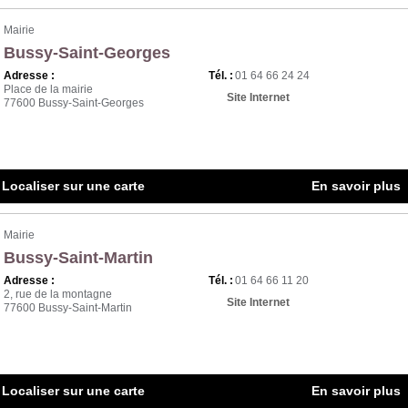
C
Mairie
D
Bussy-Saint-Georges
E
Adresse :
Tél. :
01 64 66 24 24
Place de la mairie
F
Site Internet
77600 Bussy-Saint-Georges
G
H
I
Localiser sur une carte
En savoir plus
J
K
Mairie
Bussy-Saint-Martin
L
Adresse :
Tél. :
01 64 66 11 20
2, rue de la montagne
M
Site Internet
77600 Bussy-Saint-Martin
N
O
Localiser sur une carte
P
En savoir plus