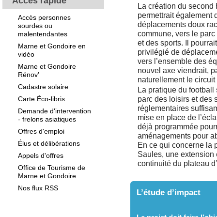
Accès rapide
La création du second
permettrait également 
Accès personnes
déplacements doux racco
sourdes ou
commune, vers le parc d
malentendantes
et des sports. Il pourra
Marne et Gondoire en
privilégié de déplaceme
vidéo
vers l’ensemble des éq
Marne et Gondoire
nouvel axe viendrait, pa
Rénov’
naturellement le circuit
Cadastre solaire
La pratique du football 
Carte Éco-libris
parc des loisirs et des
réglementaires suffisam
Demande d'intervention
mise en place de l’écla
- frelons asiatiques
déjà programmée pourr
Offres d'emploi
aménagements pour abs
Élus et délibérations
En ce qui concerne la p
Saules, une extension 
Appels d'offres
continuité du plateau d’
Office de Tourisme de
Marne et Gondoire
Nos flux RSS
L’étude d’impact