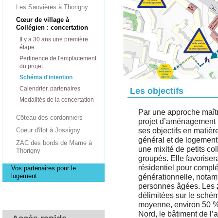
Les Sauvières à Thorigny
Cœur de village à
Collégien : concertation
Il y a 30 ans une première
étape
Pertinence de l'emplacement
du projet
Schéma d'intention
Calendrier, partenaires
Les objectifs
Modalités de la concertation
Par une approche maîtri
Côteau des cordonniers
projet d’aménagement p
Coeur d'îlot à Jossigny
ses objectifs en matiè
général et de logements
ZAC des bords de Marne à
une mixité de petits coll
Thorigny
groupés. Elle favoriser
résidentiel pour complét
Vos partenaires pour le
logement
générationnelle, nota
personnes âgées. Les 
délimitées sur le schém
moyenne, environ 50 % 
Nord, le bâtiment de l’