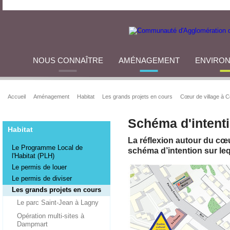
NOUS CONNAÎTRE
AMÉNAGEMENT
ENVIRO
Accueil
Aménagement
Habitat
Les grands projets en cours
Cœur de village à Co
Schéma d'intent
Habitat
La réflexion autour du cœu
Le Programme Local de
schéma d’intention sur leq
l'Habitat (PLH)
Le permis de louer
Le permis de diviser
Les grands projets en cours
Le parc Saint-Jean à Lagny
Opération multi-sites à
Dampmart