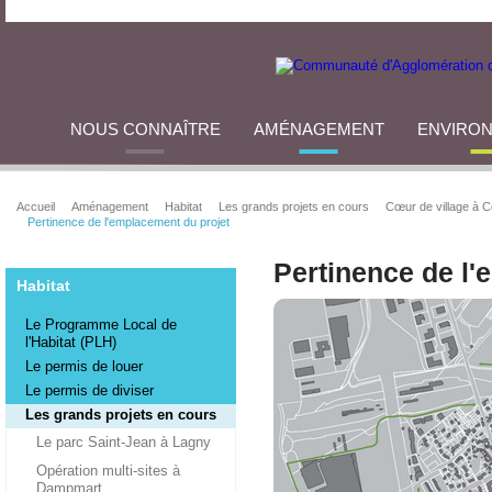
NOUS CONNAÎTRE
AMÉNAGEMENT
ENVIRO
Accueil
Aménagement
Habitat
Les grands projets en cours
Cœur de village à Co
Pertinence de l'emplacement du projet
Pertinence de l'
Habitat
Le Programme Local de
l'Habitat (PLH)
Le permis de louer
Le permis de diviser
Les grands projets en cours
Le parc Saint-Jean à Lagny
Opération multi-sites à
Dampmart