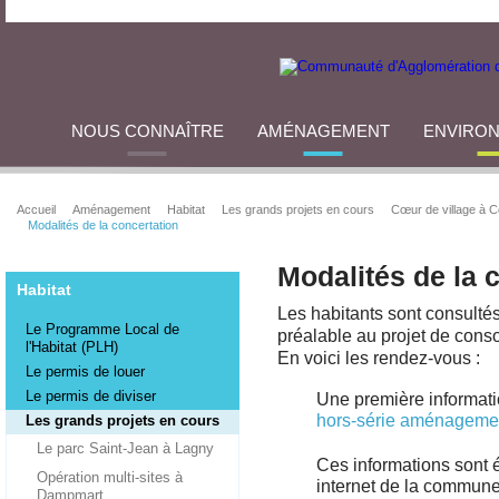
NOUS CONNAÎTRE
AMÉNAGEMENT
ENVIRO
Accueil
Aménagement
Habitat
Les grands projets en cours
Cœur de village à Co
Modalités de la concertation
Modalités de la 
Habitat
Les habitants sont consulté
Le Programme Local de
préalable au projet de conso
l'Habitat (PLH)
En voici les rendez-vous :
Le permis de louer
Le permis de diviser
Une première informatio
hors-série aménageme
Les grands projets en cours
Le parc Saint-Jean à Lagny
Ces informations sont é
Opération multi-sites à
internet de la commune
Dampmart