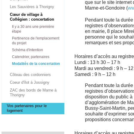
que sur le site intern
Les Sauvières à Thorigny
Marne-et-Gondoire (
ww
Cœur de village à
Collégien : concertation
Pendant toute la durée 
registres d’observation
Il y a 30 ans une première
en mairie, 8 place Mire
étape
personne qui le souhai
Pertinence de l'emplacement
remarques et ses propo
du projet
Schéma d'intention
Horaires d’accès au registre
Calendrier, partenaires
Lundi : 13 h 30 – 17 h
Modalités de la concertation
Mardi au vendredi : 9 h – 12
Samedi : 9 h – 12 h
Côteau des cordonniers
Coeur d'îlot à Jossigny
Pendant toute la durée 
ZAC des bords de Marne à
registres d’observation
Thorigny
disposition du public 
d’agglomération de Mar
Vos partenaires pour le
Bussy-Saint-Martin, per
logement
souhaite d’exprimer so
propositions concernant
Horaires d’accès au regist