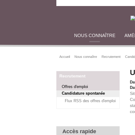
NOUS CONNAÎTRE
AMÉ
Accueil
Nous connaître
Recrutement
Candid
U
Recrutement
Da
Offres d'emploi
Dat
Candidature spontanée
Si
Co
Flux RSS des offres d'emploi
st
co
Accès rapide